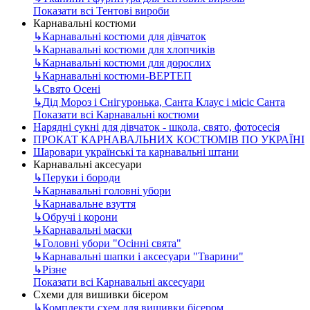
Показати всі Тентові вироби
Карнавальні костюми
↳
Карнавальні костюми для дівчаток
↳
Карнавальні костюми для хлопчиків
↳
Карнавальні костюми для дорослих
↳
Карнавальні костюми-ВЕРТЕП
↳
Свято Осені
↳
Дід Мороз і Снігуронька, Санта Клаус і місіс Санта
Показати всі Карнавальні костюми
Нарядні сукні для дівчаток - школа, свято, фотосесія
ПРОКАТ КАРНАВАЛЬНИХ КОСТЮМІВ ПО УКРАЇНІ
Шаровари українські та карнавальні штани
Карнавальні аксесуари
↳
Перуки і бороди
↳
Карнавальні головні убори
↳
Карнавальне взуття
↳
Обручі і корони
↳
Карнавальні маски
↳
Головні убори "Осінні свята"
↳
Карнавальні шапки і аксесуари "Тварини"
↳
Різне
Показати всі Карнавальні аксесуари
Схеми для вишивки бісером
↳
Комплекти схем для вишивки бісером