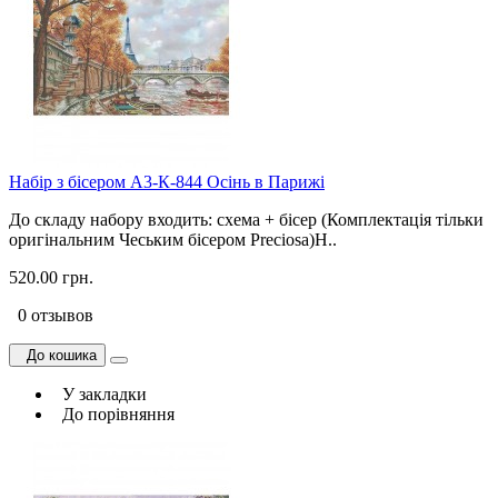
Набір з бісером А3-К-844 Осінь в Парижі
До складу набору входить: схема + бісер (Комплектація тільки
оригінальним Чеським бісером Preciosa)Н..
520.00 грн.
0 отзывов
До кошика
У закладки
До порівняння