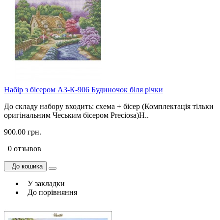
Набір з бісером А3-К-906 Будиночок біля річки
До складу набору входить: схема + бісер (Комплектація тільки
оригінальним Чеським бісером Preciosa)Н..
900.00 грн.
0 отзывов
До кошика
У закладки
До порівняння