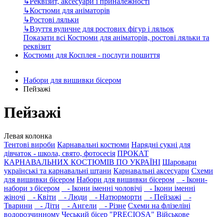
↳
Реквізит, аксесуари і приналежності
↳
Костюми для аніматорів
↳
Ростові ляльки
↳
Взуття вуличне для ростових фігур і ляльок
Показати всі Костюми для аніматорів, ростові ляльки та
реквізит
Костюми для Косплея - послуги пошиття
Набори для вишивки бісером
Пейзажі
Пейзажі
Левая колонка
Тентові вироби
Карнавальні костюми
Нарядні сукні для
дівчаток - школа, свято, фотосесія
ПРОКАТ
КАРНАВАЛЬНИХ КОСТЮМІВ ПО УКРАЇНІ
Шаровари
українські та карнавальні штани
Карнавальні аксесуари
Схеми
для вишивки бісером
Набори для вишивки бісером
- Ікони-
набори з бісером
- Ікони іменні чоловічі
- Ікони іменні
жіночі
- Квіти
- Люди
- Натюрморти
- Пейзажі
-
Тварини
- Діти
- Ангели
- Різне
Схеми на флізеліні
водорозчинному
Чеський бісер "PRECIOSA"
Військове