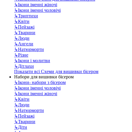
↳
Ікони іменні жіночі
↳
Ікони іменні чоловічі
↳
Триптихи
↳
Квіти
↳
Пейзажі
↳
Тварини
↳
Люди
↳
Ангели
↳
Натюрморти
↳
Різне
↳
Ікони і молитви
↳
Дітлахи
Показати всі Схеми для вишивки бісером
Набори для вишивки бісером
↳
Ікони- набори з бісером
↳
Ікони іменні чоловічі
↳
Ікони іменні жіночі
↳
Квіти
↳
Люди
↳
Натюрморти
↳
Пейзажі
↳
Тварини
↳
Діти