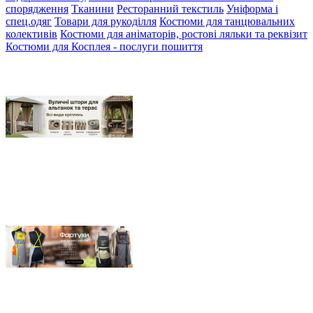
спорядження
Тканини
Ресторанний текстиль
Уніформа і
спец.одяг
Товари для рукоділля
Костюми для танцювальних
колективів
Костюми для аніматорів, ростові ляльки та реквізит
Костюми для Косплея - послуги пошиття