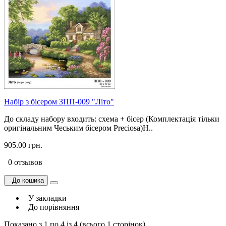
Набір з бісером ЗПП-009 "Літо"
До складу набору входить: схема + бісер (Комплектація тільки
оригінальним Чеським бісером Preciosa)Н..
905.00 грн.
0 отзывов
До кошика
У закладки
До порівняння
Показано з 1 по 4 із 4 (всього 1 сторінок)