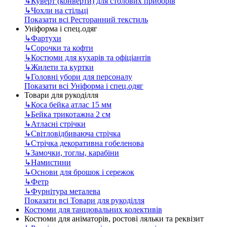
↳
Куверт (конверти) для столових приборів
↳
Чохли на стільці
Показати всі Ресторанний текстиль
Уніформа і спец.одяг
↳
Фартухи
↳
Сорочки та кофти
↳
Костюми для кухарів та офіціантів
↳
Жилети та куртки
↳
Головні убори для персоналу
Показати всі Уніформа і спец.одяг
Товари для рукоділля
↳
Коса бейка атлас 15 мм
↳
Бейка трикотажна 2 см
↳
Атласні стрічки
↳
Світловідбиваюча стрічка
↳
Стрічка декоративна гобеленова
↳
Замочки, тоглы, карабіни
↳
Намистини
↳
Основи для брошок і сережок
↳
Фетр
↳
Фурнітура металева
Показати всі Товари для рукоділля
Костюми для танцювальних колективів
Костюми для аніматорів, ростові ляльки та реквізит