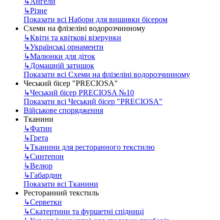
↳
Ангели
↳
Різне
Показати всі Набори для вишивки бісером
Схеми на флізеліні водорозчинному
↳
Квіти та квіткові візерунки
↳
Українські орнаменти
↳
Малюнки для діток
↳
Домашній затишок
Показати всі Схеми на флізеліні водорозчинному
Чеський бісер "PRECIOSA"
↳
Чеський бісер PRECIOSA №10
Показати всі Чеський бісер "PRECIOSA"
Військове спорядження
Тканини
↳
Фатин
↳
Грета
↳
Тканини для ресторанного текстилю
↳
Синтепон
↳
Велюр
↳
Габардин
Показати всі Тканини
Ресторанний текстиль
↳
Серветки
↳
Скатертини та фуршетні спідниці