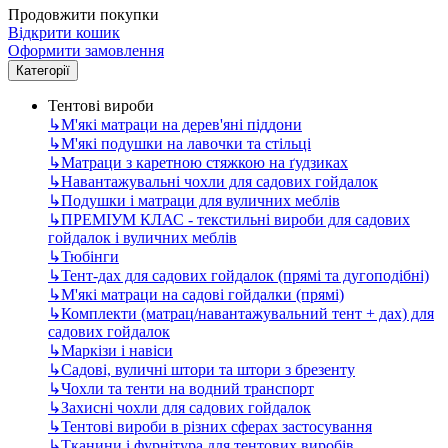
Продовжити покупки
Відкрити кошик
Оформити замовлення
Категорії
Тентові вироби
↳
М'які матраци на дерев'яні піддони
↳
М'які подушки на лавочки та стільці
↳
Матраци з каретною стяжкою на ґудзиках
↳
Навантажувальні чохли для садових гойдалок
↳
Подушки і матраци для вуличних меблів
↳
ПРЕМІУМ КЛАС - текстильні вироби для садових
гойдалок і вуличних меблів
↳
Тюбінги
↳
Тент-дах для садових гойдалок (прямі та дугоподібні)
↳
М'які матраци на садові гойдалки (прямі)
↳
Комплекти (матрац/навантажувальний тент + дах) для
садових гойдалок
↳
Маркізи і навіси
↳
Садові, вуличні штори та штори з брезенту
↳
Чохли та тенти на водний транспорт
↳
Захисні чохли для садових гойдалок
↳
Тентові вироби в різних сферах застосування
↳
Тканини і фурнітура для тентових виробів