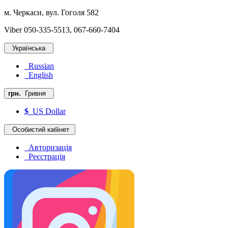
м. Черкаси, вул. Гоголя 582
Viber 050-335-5513, 067-660-7404
Українська
Russian
English
грн.
Гривня
$
US Dollar
Особистий кабінет
Авторизація
Реєстрація