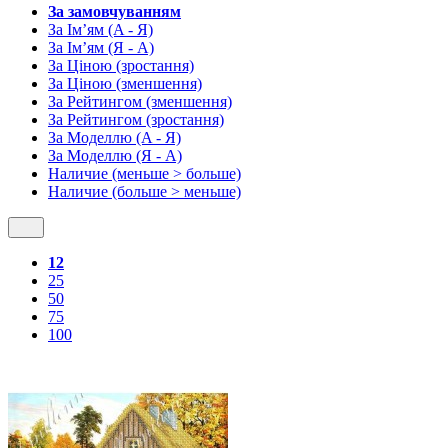
За замовчуванням
За Ім’ям (A - Я)
За Ім’ям (Я - A)
За Ціною (зростання)
За Ціною (зменшення)
За Рейтингом (зменшення)
За Рейтингом (зростання)
За Моделлю (A - Я)
За Моделлю (Я - A)
Наличие (меньше > больше)
Наличие (больше > меньше)
12
25
50
75
100