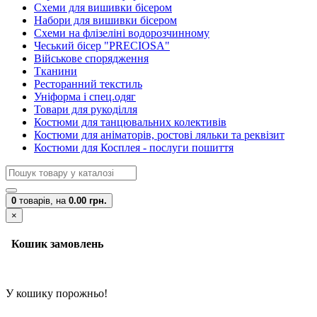
Схеми для вишивки бісером
Набори для вишивки бісером
Схеми на флізеліні водорозчинному
Чеський бісер "PRECIOSA"
Військове спорядження
Тканини
Ресторанний текстиль
Уніформа і спец.одяг
Товари для рукоділля
Костюми для танцювальних колективів
Костюми для аніматорів, ростові ляльки та реквізит
Костюми для Косплея - послуги пошиття
0
товарів,
на
0.00 грн.
×
Кошик замовлень
У кошику порожньо!