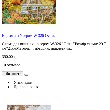
Картина з бісером W-326 Осінь
Схема для вишивки бісером W-326 "Осінь"Розмір схеми: 29.7
см*21смМатеріал: габардин, підклеєний..
350.00 грн.
0 отзывов
До кошика
У закладки
До порівняння