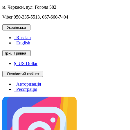
м. Черкаси, вул. Гоголя 582
Viber 050-335-5513, 067-660-7404
Українська
Russian
English
грн.
Гривня
$
US Dollar
Особистий кабінет
Авторизація
Реєстрація