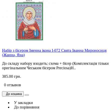
Набір з бісером Іменна ікона І-072 Свята Іванна Мироносиця
(Жанна, Яна)
До складу набору входить: схема + бісер (Комплектація тільки
оригінальним Чеським бісером Preciosa)Н..
385.00 грн.
0 отзывов
До кошика
У закладки
До порівняння