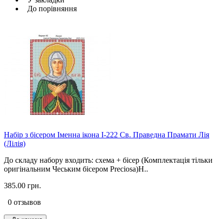
До порівняння
Набір з бісером Іменна ікона І-222 Св. Праведна Прамати Лія
(Лілія)
До складу набору входить: схема + бісер (Комплектація тільки
оригінальним Чеським бісером Preciosa)Н..
385.00 грн.
0 отзывов