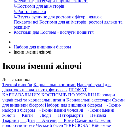
↳
Реквізит, аксесуари і приналежності
↳
Костюми для аніматорів
↳
Ростові ляльки
↳
Взуття вуличне для ростових фігур і ляльок
Показати всі Костюми для аніматорів, ростові ляльки та
реквізит
Костюми для Косплея - послуги пошиття
Набори для вишивки бісером
Ікони іменні жіночі
Ікони іменні жіночі
Левая колонка
Тентові вироби
Карнавальні костюми
Нарядні сукні для
дівчаток - школа, свято, фотосесія
ПРОКАТ
КАРНАВАЛЬНИХ КОСТЮМІВ ПО УКРАЇНІ
Шаровари
українські та карнавальні штани
Карнавальні аксесуари
Схеми
для вишивки бісером
Набори для вишивки бісером
- Ікони-
набори з бісером
- Ікони іменні чоловічі
- Ікони іменні
жіночі
- Квіти
- Люди
- Натюрморти
- Пейзажі
-
Тварини
- Діти
- Ангели
- Різне
Схеми на флізеліні
водорозчинному
Чеський бісер "PRECIOSA"
Військове