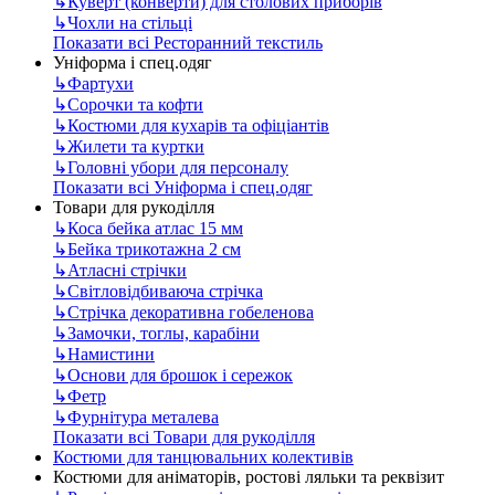
↳
Куверт (конверти) для столових приборів
↳
Чохли на стільці
Показати всі Ресторанний текстиль
Уніформа і спец.одяг
↳
Фартухи
↳
Сорочки та кофти
↳
Костюми для кухарів та офіціантів
↳
Жилети та куртки
↳
Головні убори для персоналу
Показати всі Уніформа і спец.одяг
Товари для рукоділля
↳
Коса бейка атлас 15 мм
↳
Бейка трикотажна 2 см
↳
Атласні стрічки
↳
Світловідбиваюча стрічка
↳
Стрічка декоративна гобеленова
↳
Замочки, тоглы, карабіни
↳
Намистини
↳
Основи для брошок і сережок
↳
Фетр
↳
Фурнітура металева
Показати всі Товари для рукоділля
Костюми для танцювальних колективів
Костюми для аніматорів, ростові ляльки та реквізит