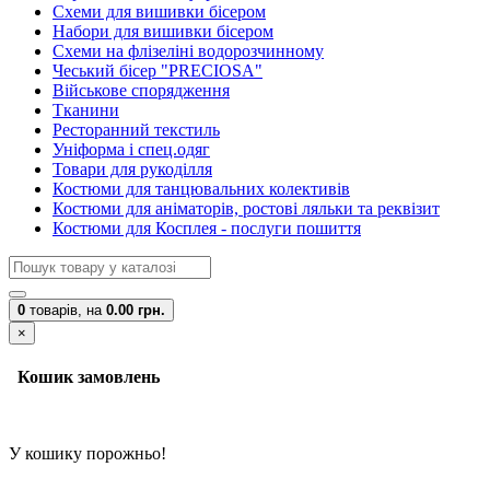
Схеми для вишивки бісером
Набори для вишивки бісером
Схеми на флізеліні водорозчинному
Чеський бісер "PRECIOSA"
Військове спорядження
Тканини
Ресторанний текстиль
Уніформа і спец.одяг
Товари для рукоділля
Костюми для танцювальних колективів
Костюми для аніматорів, ростові ляльки та реквізит
Костюми для Косплея - послуги пошиття
0
товарів,
на
0.00 грн.
×
Кошик замовлень
У кошику порожньо!