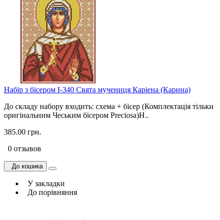
Набір з бісером І-340 Свята мучениця Каріена (Карина)
До складу набору входить: схема + бісер (Комплектація тільки
оригінальним Чеським бісером Preciosa)Н..
385.00 грн.
0 отзывов
До кошика
У закладки
До порівняння