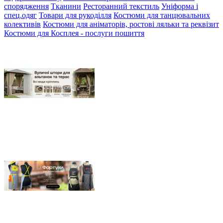
спорядження
Тканини
Ресторанний текстиль
Уніформа і
спец.одяг
Товари для рукоділля
Костюми для танцювальних
колективів
Костюми для аніматорів, ростові ляльки та реквізит
Костюми для Косплея - послуги пошиття