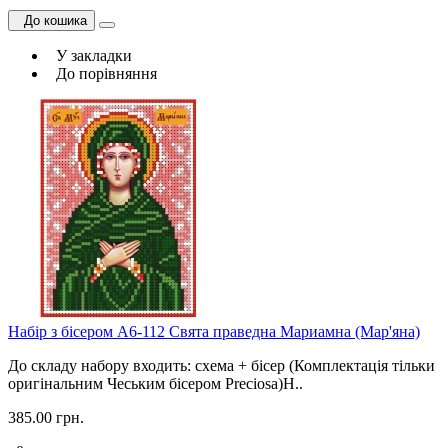
До кошика
У закладки
До порівняння
Набір з бісером А6-112 Свята праведна Мариамна (Мар'яна)
До складу набору входить: схема + бісер (Комплектація тільки
оригінальним Чеським бісером Preciosa)Н..
385.00 грн.