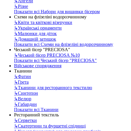
↳
Ангели
↳
Різне
Показати всі Набори для вишивки бісером
Схеми на флізеліні водорозчинному
↳
Квіти та квіткові візерунки
↳
Українські орнаменти
↳
Малюнки для діток
↳
Домашній затишок
Показати всі Схеми на флізеліні водорозчинному
Чеський бісер "PRECIOSA"
↳
Чеський бісер PRECIOSA №10
Показати всі Чеський бісер "PRECIOSA"
Військове спорядження
Тканини
↳
Фатин
↳
Грета
↳
Тканини для ресторанного текстилю
↳
Синтепон
↳
Велюр
↳
Габардин
Показати всі Тканини
Ресторанний текстиль
↳
Серветки
↳
Скатертини та фуршетні спідниці