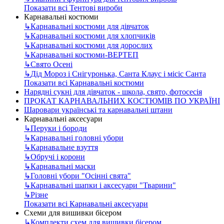
Показати всі Тентові вироби
Карнавальні костюми
↳
Карнавальні костюми для дівчаток
↳
Карнавальні костюми для хлопчиків
↳
Карнавальні костюми для дорослих
↳
Карнавальні костюми-ВЕРТЕП
↳
Свято Осені
↳
Дід Мороз і Снігуронька, Санта Клаус і місіс Санта
Показати всі Карнавальні костюми
Нарядні сукні для дівчаток - школа, свято, фотосесія
ПРОКАТ КАРНАВАЛЬНИХ КОСТЮМІВ ПО УКРАЇНІ
Шаровари українські та карнавальні штани
Карнавальні аксесуари
↳
Перуки і бороди
↳
Карнавальні головні убори
↳
Карнавальне взуття
↳
Обручі і корони
↳
Карнавальні маски
↳
Головні убори "Осінні свята"
↳
Карнавальні шапки і аксесуари "Тварини"
↳
Різне
Показати всі Карнавальні аксесуари
Схеми для вишивки бісером
↳
Комплекти схем для вишивки бісером