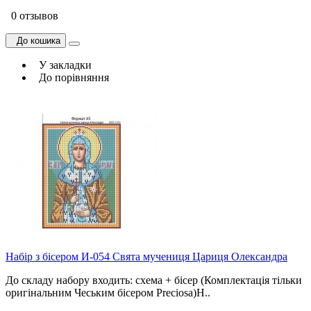
0 отзывов
До кошика
У закладки
До порівняння
Набір з бісером И-054 Свята мучениця Цариця Олександра
До складу набору входить: схема + бісер (Комплектація тільки
оригінальним Чеським бісером Preciosa)Н..