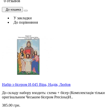
0 отзывов
До кошика
У закладки
До порівняння
Набір з бісером И-045 Віра, Надія, Любов
До складу набору входить: схема + бісер (Комплектація тільки
оригінальним Чеським бісером Preciosa)Н..
385.00 грн.