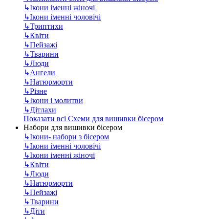
↳
Ікони іменні жіночі
↳
Ікони іменні чоловічі
↳
Триптихи
↳
Квіти
↳
Пейзажі
↳
Тварини
↳
Люди
↳
Ангели
↳
Натюрморти
↳
Різне
↳
Ікони і молитви
↳
Дітлахи
Показати всі Схеми для вишивки бісером
Набори для вишивки бісером
↳
Ікони- набори з бісером
↳
Ікони іменні чоловічі
↳
Ікони іменні жіночі
↳
Квіти
↳
Люди
↳
Натюрморти
↳
Пейзажі
↳
Тварини
↳
Діти