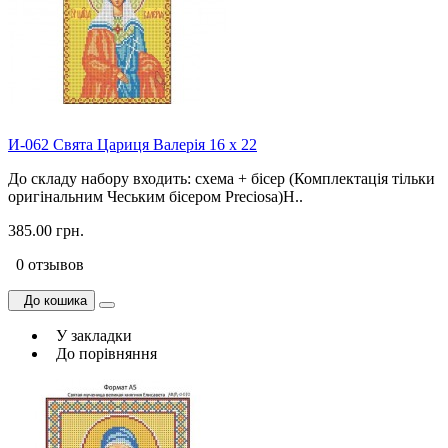
И-062 Свята Цариця Валерія 16 х 22
До складу набору входить: схема + бісер (Комплектація тільки
оригінальним Чеським бісером Preciosa)Н..
385.00 грн.
0 отзывов
До кошика
У закладки
До порівняння