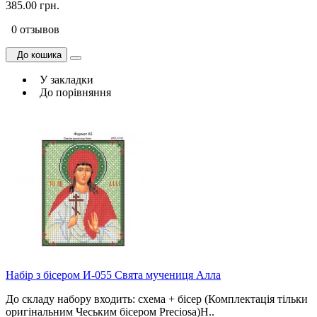
385.00 грн.
0 отзывов
До кошика
У закладки
До порівняння
Набір з бісером И-055 Свята мучениця Алла
До складу набору входить: схема + бісер (Комплектація тільки
оригінальним Чеським бісером Preciosa)Н..