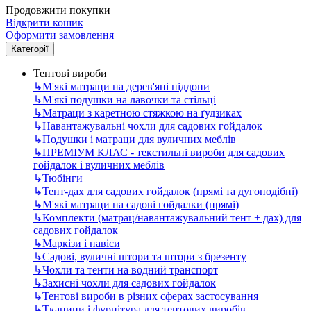
Продовжити покупки
Відкрити кошик
Оформити замовлення
Категорії
Тентові вироби
↳
М'які матраци на дерев'яні піддони
↳
М'які подушки на лавочки та стільці
↳
Матраци з каретною стяжкою на ґудзиках
↳
Навантажувальні чохли для садових гойдалок
↳
Подушки і матраци для вуличних меблів
↳
ПРЕМІУМ КЛАС - текстильні вироби для садових
гойдалок і вуличних меблів
↳
Тюбінги
↳
Тент-дах для садових гойдалок (прямі та дугоподібні)
↳
М'які матраци на садові гойдалки (прямі)
↳
Комплекти (матрац/навантажувальний тент + дах) для
садових гойдалок
↳
Маркізи і навіси
↳
Садові, вуличні штори та штори з брезенту
↳
Чохли та тенти на водний транспорт
↳
Захисні чохли для садових гойдалок
↳
Тентові вироби в різних сферах застосування
↳
Тканини і фурнітура для тентових виробів