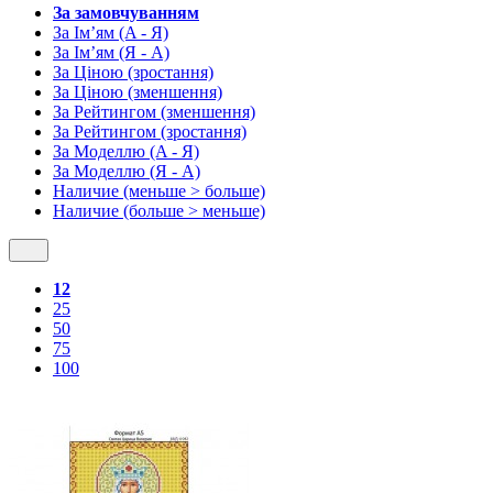
За замовчуванням
За Ім’ям (A - Я)
За Ім’ям (Я - A)
За Ціною (зростання)
За Ціною (зменшення)
За Рейтингом (зменшення)
За Рейтингом (зростання)
За Моделлю (A - Я)
За Моделлю (Я - A)
Наличие (меньше > больше)
Наличие (больше > меньше)
12
25
50
75
100