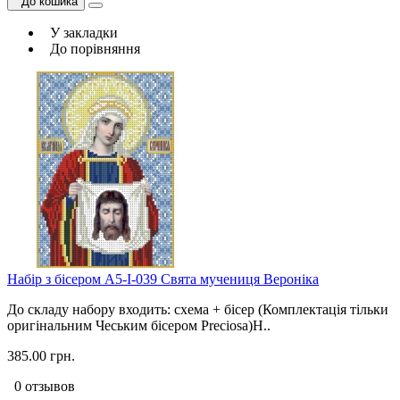
До кошика
У закладки
До порівняння
Набір з бісером А5-І-039 Свята мучениця Вероніка
До складу набору входить: схема + бісер (Комплектація тільки
оригінальним Чеським бісером Preciosa)Н..
385.00 грн.
0 отзывов