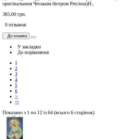
оригінальним Чеським бісером Preciosa)Н..
385.00 грн.
0 отзывов
До кошика
У закладки
До порівняння
1
2
3
4
5
6
>
>|
Показано з 1 по 12 із 64 (всього 6 сторінок)