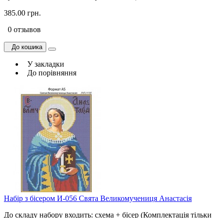
385.00 грн.
0 отзывов
До кошика
У закладки
До порівняння
Набір з бісером И-056 Свята Великомучениця Анастасія
До складу набору входить: схема + бісер (Комплектація тільки