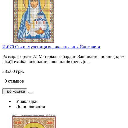
И-070 Свята мучениця велика княгиня Єлисавета
Розмір: формат А5Матеріал: габардин.Зашивання повне ( крім
ліка)Техніка виконання: шов напівхрестДо ..
385.00 грн.
0 отзывов
До кошика
У закладки
До порівняння