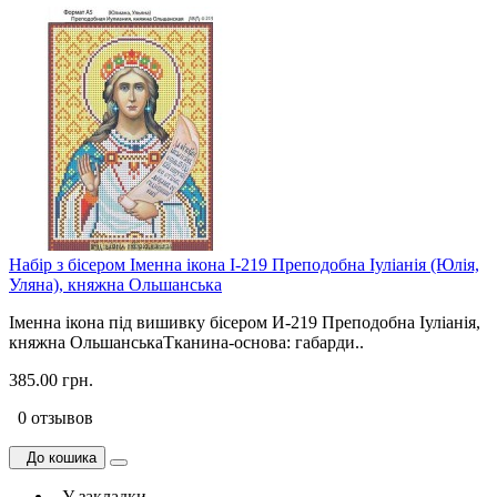
Набір з бісером Іменна ікона І-219 Преподобна Іуліанія (Юлія,
Уляна), княжна Ольшанська
Іменна ікона під вишивку бісером И-219 Преподобна Іуліанія,
княжна ОльшанськаТканина-основа: габарди..
385.00 грн.
0 отзывов
До кошика
У закладки